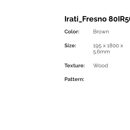
Irati_Fresno 80IR
Color:
Brown
Size:
195 x 1800 x
5.6mm
Texture:
Wood
Pattern: